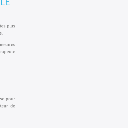
LE
tes plus
e.
 mesures
érapeute
use pour
cteur de