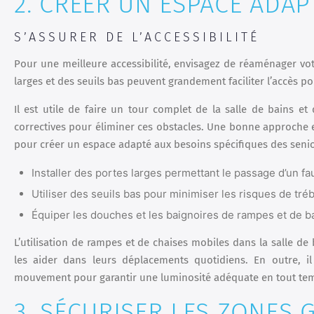
2. CRÉER UN ESPACE ADAP
S’ASSURER DE L’ACCESSIBILITÉ
Pour une meilleure accessibilité, envisagez de réaménager vot
larges et des seuils bas peuvent grandement faciliter l’accès p
Il est utile de faire un tour complet de la salle de bains et
correctives pour éliminer ces obstacles. Une bonne approche 
pour créer un espace adapté aux besoins spécifiques des senio
Installer des portes larges permettant le passage d’un fau
Utiliser des seuils bas pour minimiser les risques de tr
Équiper les douches et les baignoires de rampes et de ba
L’utilisation de rampes et de chaises mobiles dans la salle de
les aider dans leurs déplacements quotidiens. En outre, il
mouvement pour garantir une luminosité adéquate en tout temp
3. SÉCURISER LES ZONES 