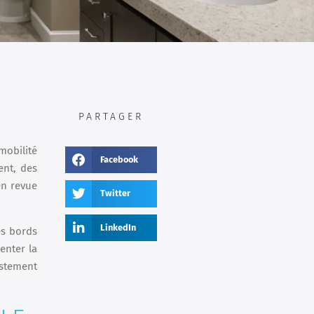
PARTAGER
mobilité
Facebook
ent, des
en revue
Twitter
LinkedIn
es bords
enter la
ustement