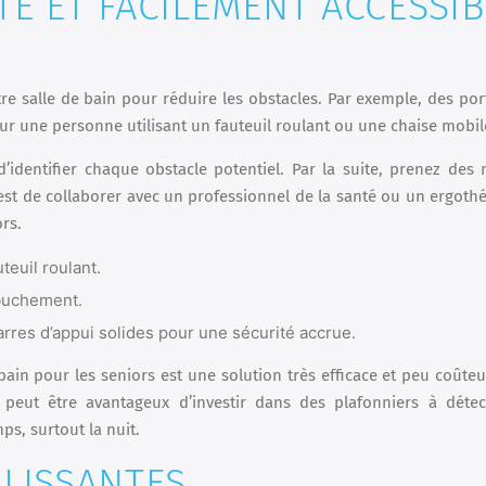
TÉ ET FACILEMENT ACCESSIB
re salle de bain pour réduire les obstacles. Par exemple, des por
our une personne utilisant un fauteuil roulant ou une chaise mobil
 d’identifier chaque obstacle potentiel. Par la suite, prenez des
est de collaborer avec un professionnel de la santé ou un ergoth
rs.
teuil roulant.
ébuchement.
rres d’appui solides pour une sécurité accrue.
 bain pour les seniors est une solution très efficace et peu coûte
 peut être avantageux d’investir dans des plafonniers à déte
s, surtout la nuit.
GLISSANTES