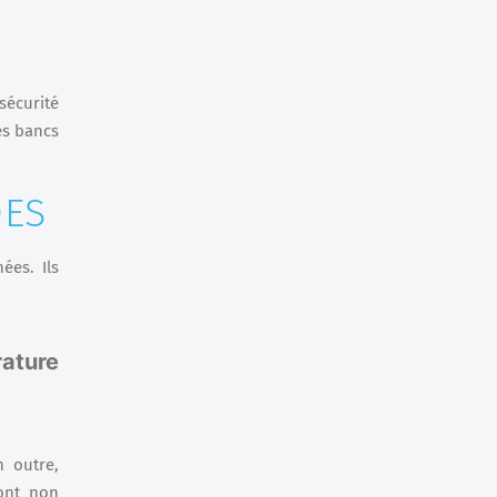
sécurité
es bancs
DES
ées. Ils
ature
n outre,
ont non