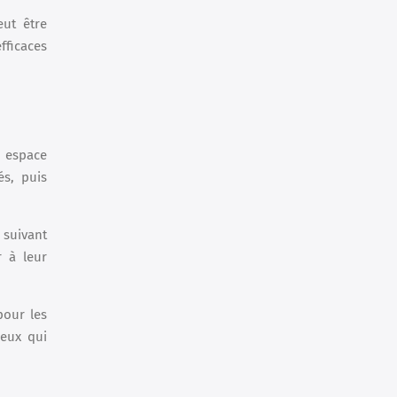
eut être
fficaces
n espace
és, puis
 suivant
r à leur
pour les
ieux qui