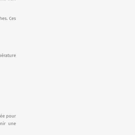
hes. Ces
pérature
sée pour
enir une