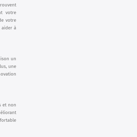
trouvent
t votre
de votre
 aider à
aison un
lus, une
novation
s et non
éliorant
nfortable