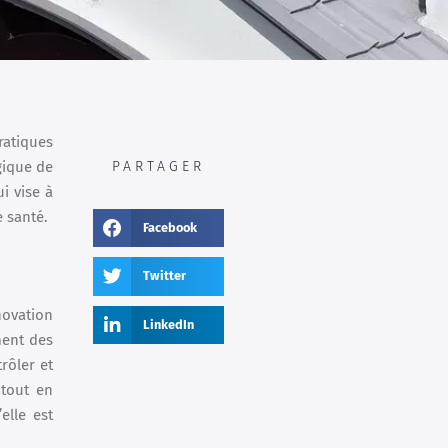
ratiques
gique de
PARTAGER
i vise à
 santé.
Facebook
Twitter
novation
LinkedIn
ment des
rôler et
 tout en
elle est