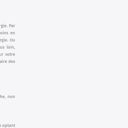
gie. Par
soins en
rgie. Ou
us loin,
ur votre
aire des
che, non
n optant