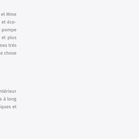
, et Mme
 et éco-
ne pompe
 et plus
mes très
ue chose
ntérieur
s à long
iques et